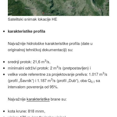
Satelitski snimak lokacije HE
karakteristike
profila
Najvažnije hidrološke karakteristike profila (date u
originalnoj tehničkoj dokumentaciji) su:
3
srednji protok: 21,6 m
/s,
3
minimalni održivi protok: 2 m
/s (pretpostavljen) i
3
velike vode referentne za projektovanje preliva: 1.017 m
/s
3
(profil „Šavnik“) i 1.187 m
/s (profil „Dub“), oba Q
sa
0,1
intervalom poverenja od 95%.
Najvažnije
karakteristike
brane su:
kota krune: 818 mnm,