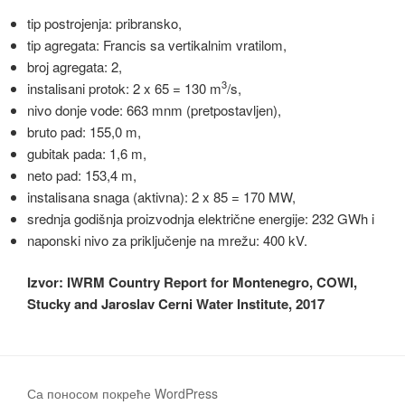
tip postrojenja: pribransko,
tip agregata: Francis sa vertikalnim vratilom,
broj agregata: 2,
3
instalisani protok: 2 x 65 = 130 m
/s,
nivo donje vode: 663 mnm (pretpostavljen),
bruto pad: 155,0 m,
gubitak pada: 1,6 m,
neto pad: 153,4 m,
instalisana snaga (aktivna): 2 x 85 = 170 MW,
srednja godišnja proizvodnja električne energije: 232 GWh i
naponski nivo za priključenje na mrežu: 400 kV.
Izvor: IWRM Country Report for Montenegro, COWI,
Stucky and Jaroslav Cerni Water Institute, 2017
Са поносом покреће WordPress