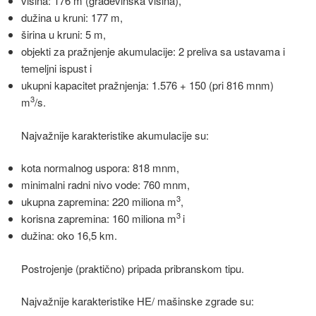
visina: 176 m (građevinska visina),
dužina u kruni: 177 m,
širina u kruni: 5 m,
objekti za pražnjenje akumulacije: 2 preliva sa ustavama i
temeljni ispust i
ukupni kapacitet pražnjenja: 1.576 + 150 (pri 816 mnm)
3
m
/s.
Najvažnije karakteristike akumulacije su:
kota normalnog uspora: 818 mnm,
minimalni radni nivo vode: 760 mnm,
3
ukupna zapremina: 220 miliona m
,
3
korisna zapremina: 160 miliona m
i
dužina: oko 16,5 km.
Postrojenje (praktično) pripada pribranskom tipu.
Najvažnije karakteristike HE/ mašinske zgrade su: