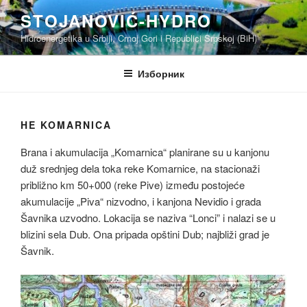
Скочи
STOJANOVIĆ-HYDRO
на
Hidroenergetika u Srbiji, Crnoj Gori i Republici Srpskoj (BiH)
садржај
Изборник
HE KOMARNICA
Brana i akumulacija „Komarnica“ planirane su u kanjonu
duž srednjeg dela toka reke Komarnice, na stacionaži
približno km 50+000 (reke Pive) između postojeće
akumulacije „Piva“ nizvodno, i kanjona Nevidio i grada
Šavnika uzvodno. Lokacija se naziva “Lonci” i nalazi se u
blizini sela Dub. Ona pripada opštini Dub; najbliži grad je
Šavnik.